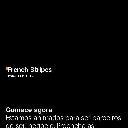
French Stripes
MODA FEMININA
C
o
m
e
c
e
a
g
o
r
a
Estamos
animados
para
ser
parceiros
do
seu
negócio.
Preencha
as