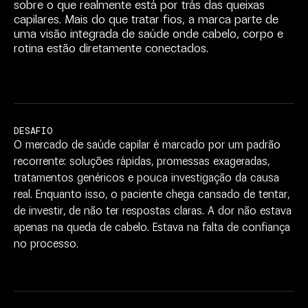
sobre
o
que
realmente
está
por
trás
das
queixas
capilares.
Mais
do
que
tratar
fios,
a
marca
parte
de
uma
visão
integrada
de
saúde
onde
cabelo,
corpo
e
rotina
estão
diretamente
conectados.
DESAFIO
O
mercado
de
saúde
capilar
é
marcado
por
um
padrão
recorrente:
soluções
rápidas,
promessas
exageradas,
tratamentos
genéricos
e
pouca
investigação
da
causa
real.
Enquanto
isso,
o
paciente
chega
cansado
de
tentar,
de
investir,
de
não
ter
respostas
claras.
A
dor
não
estava
apenas
na
queda
de
cabelo.
Estava
na
falta
de
confiança
no
processo.