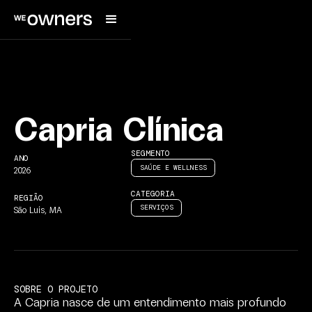
C
a
p
r
i
a
C
l
í
n
i
c
a
SEGMENTO
ANO
SAÚDE
E
WELLNESS
2026
CATEGORIA
REGIÃO
SERVIÇOS
São
Luís,
MA
SOBRE
O
PROJETO
A
Capria
nasce
de
um
entendimento
mais
profundo