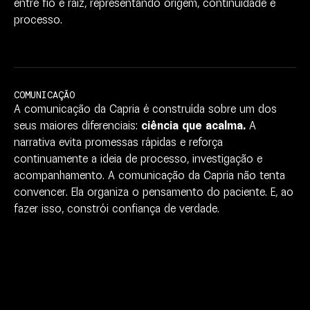
entre
fio
e
raiz,
representando
origem,
continuidade
e
processo.
COMUNICAÇÃO
A
comunicação
da
Capria
é
construída
sobre
um
dos
seus
maiores
diferenciais:
ciência
que
acalma.
A
narrativa
evita
promessas
rápidas
e
reforça
continuamente
a
ideia
de
processo,
investigação
e
acompanhamento.
A
comunicação
da
Capria
não
tenta
convencer.
Ela
organiza
o
pensamento
do
paciente.
E,
ao
fazer
isso,
constrói
confiança
de
verdade.