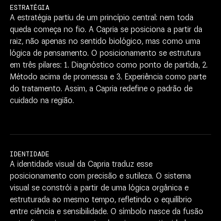
ESTRATÉGIA
A
estratégia
partiu
de
um
princípio
central:
nem
toda
queda
começa
no
fio.
A
Capria
se
posiciona
a
partir
da
raiz,
não
apenas
no
sentido
biológico,
mas
como
uma
lógica
de
pensamento.
O
posicionamento
se
estrutura
em
três
pilares:
1.
Diagnóstico
como
ponto
de
partida,
2.
Método
acima
de
promessa
e
3.
Experiência
como
parte
do
tratamento.
Assim,
a
Capria
redefine
o
padrão
de
cuidado
na
região.
IDENTIDADE
A
identidade
visual
da
Capria
traduz
esse
posicionamento
com
precisão
e
sutileza.
O
sistema
visual
se
constrói
a
partir
de
uma
lógica
orgânica
e
estruturada
ao
mesmo
tempo,
refletindo
o
equilíbrio
entre
ciência
e
sensibilidade.
O
símbolo
nasce
da
fusão