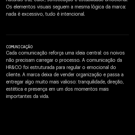
Os
elementos
visuais
seguem
a
mesma
lógica
da
marca:
nada
é
excessivo,
tudo
é
intencional.
COMUNICAÇÃO
Cada
comunicação
reforça
uma
ideia
central:
os
noivos
não
precisam
carregar
o
processo.
A
comunicação
da
HR&CO
foi
estruturada
para
regular
o
emocional
do
cliente.
A
marca
deixa
de
vender
organização
e
passa
a
entregar
algo
muito
mais
valioso:
tranquilidade,
direção,
estética
e
presença
em
um
dos
momentos
mais
importantes
da
vida.