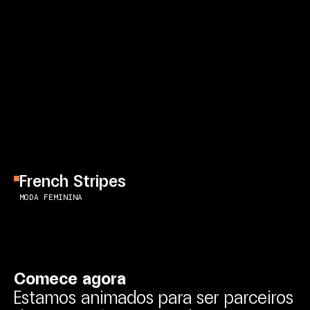
French Stripes
MODA FEMININA
C
o
m
e
c
e
a
g
o
r
a
Estamos
animados
para
ser
parceiros