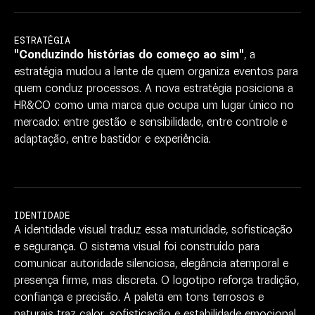
ESTRATÉGIA
"Conduzindo
histórias
do
começo
ao
sim"
,
a
estratégia
mudou
a
lente
de
quem
organiza
eventos
para
quem
conduz
processos.
A
nova
estratégia
posiciona
a
HR&CO
como
uma
marca
que
ocupa
um
lugar
único
no
mercado:
entre
gestão
e
sensibilidade,
entre
controle
e
adaptação,
entre
bastidor
e
experiência.
IDENTIDADE
A
identidade
visual
traduz
essa
maturidade,
sofisticação
e
segurança.
O
sistema
visual
foi
construído
para
comunicar
autoridade
silenciosa,
elegância
atemporal
e
presença
firme,
mas
discreta.
O
logotipo
reforça
tradição,
confiança
e
precisão.
A
paleta
em
tons
terrosos
e
naturais
traz
calor,
sofisticação
e
estabilidade
emocional.