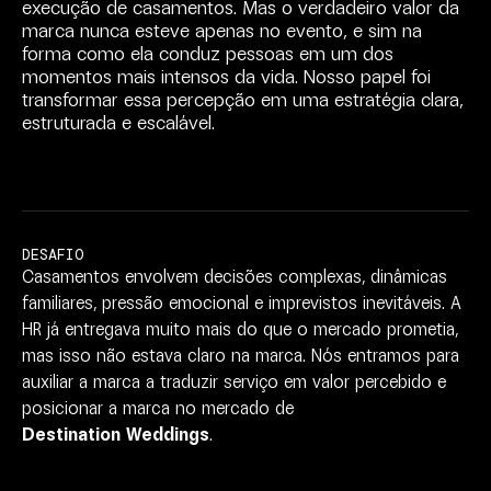
execução
de
casamentos.
Mas
o
verdadeiro
valor
da
marca
nunca
esteve
apenas
no
evento,
e
sim
na
forma
como
ela
conduz
pessoas
em
um
dos
momentos
mais
intensos
da
vida.
Nosso
papel
foi
transformar
essa
percepção
em
uma
estratégia
clara,
estruturada
e
escalável.
DESAFIO
Casamentos
envolvem
decisões
complexas,
dinâmicas
familiares,
pressão
emocional
e
imprevistos
inevitáveis.
A
HR
já
entregava
muito
mais
do
que
o
mercado
prometia,
mas
isso
não
estava
claro
na
marca.
Nós
entramos
para
auxiliar
a
marca
a
traduzir
serviço
em
valor
percebido
e
posicionar
a
marca
no
mercado
de
Destination
Weddings
.