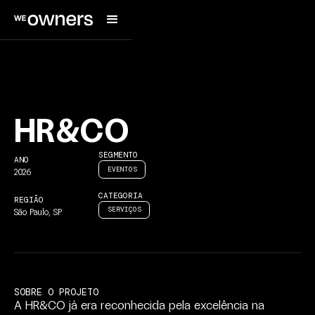
H
R
&
C
O
SEGMENTO
ANO
EVENTOS
2026
CATEGORIA
REGIÃO
SERVIÇOS
São
Paulo,
SP
SOBRE
O
PROJETO
A
HR&CO
já
era
reconhecida
pela
excelência
na